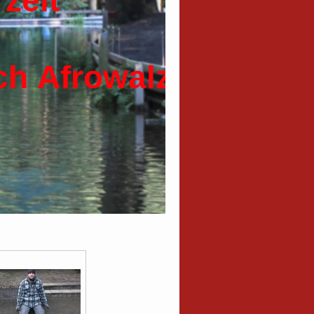
zeit
 Möglich
ch Afrowalzer