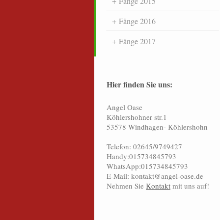
Fänge 2015
Fänge 2016
Fänge 2017
Hier finden Sie uns:
Angel Oase
Köhlershohner str.1
53578 Windhagen- Köhlershohn
Telefon: 02645/9749427
Handy:015734845793
WhatsApp:015734845793
E-Mail: kontakt@angel-oase.de
Nehmen Sie
Kontakt
mit uns auf!